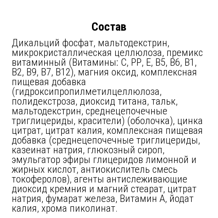
Состав
Дикальций фосфат, мальтодекстрин,
микрокристаллическая целлюлоза, премикс
витаминный (Витамины: С, РР, Е, В5, В6, В1,
В2, В9, В7, В12), магния оксид, комплексная
пищевая добавка
(гидроксипропилметилцеллюлоза,
полидекстроза, диоксид титана, тальк,
мальтодекстрин, среднецепочечные
триглицериды, красители) (оболочка), цинка
цитрат, цитрат калия, комплексная пищевая
добавка (среднецепочечные триглицериды,
казеинат натрия, глюкозный сироп,
эмульгатор эфиры глицеридов лимонной и
жирных кислот, антиокислитель смесь
токоферолов), агенты антислеживающие
диоксид кремния и магний стеарат, цитрат
натрия, фумарат железа, Витамин А, йодат
калия, хрома пиколинат.